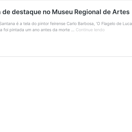
ra de destaque no Museu Regional de Artes
ntana é a tela do pintor feirense Carlo Barbosa, ‘O Flagelo de Luca
“O
tela foi pintada um ano antes da morte …
Continue lendo
Flagelo
de
Lucas
da
Feira”
,
uma
obra
de
destaque
no
Museu
Regional
de
Artes