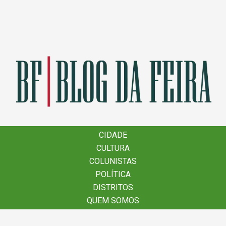
×
CIDADE
CIDADE
CULTURA
CULTURA
COLUNISTAS
COLUNISTAS
POLÍTICA
POLÍTICA
DISTRITOS
DISTRITOS
QUEM SOMOS
QUEM SOMOS