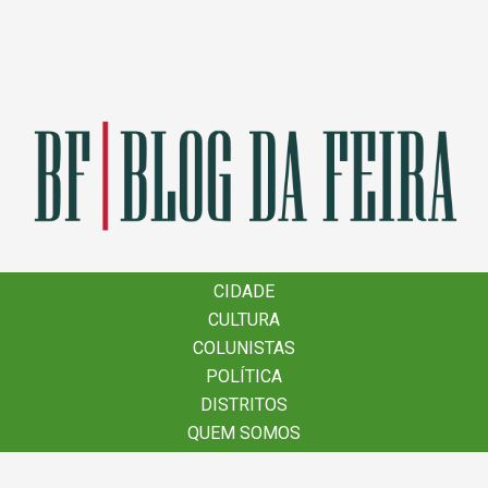
×
CIDADE
CIDADE
CULTURA
CULTURA
COLUNISTAS
COLUNISTAS
POLÍTICA
POLÍTICA
DISTRITOS
DISTRITOS
QUEM SOMOS
QUEM SOMOS