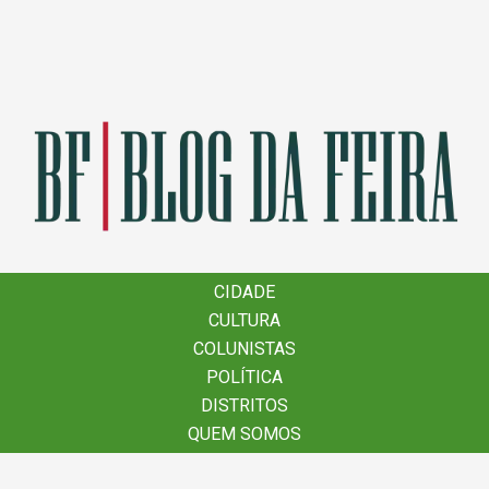
×
CIDADE
CIDADE
CULTURA
CULTURA
COLUNISTAS
COLUNISTAS
POLÍTICA
POLÍTICA
DISTRITOS
DISTRITOS
QUEM SOMOS
QUEM SOMOS