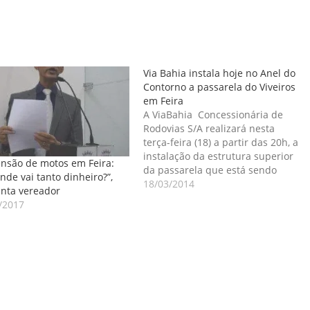
Via Bahia instala hoje no Anel do
Contorno a passarela do Viveiros
em Feira
A ViaBahia Concessionária de
Rodovias S/A realizará nesta
terça-feira (18) a partir das 20h, a
instalação da estrutura superior
nsão de motos em Feira:
da passarela que está sendo
nde vai tanto dinheiro?”,
construída no Anel de Contorno
18/03/2014
nta vereador
Sul de Feira de Santana, na
/2017
entrada para o bairro do viveiros.
A previsão de conclusão dos
serviços é de uma hora. Para…