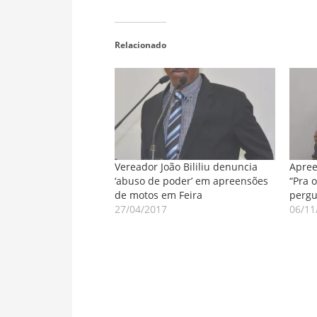
Relacionado
Vereador João Bililiu denuncia
Apree
‘abuso de poder’ em apreensões
“Pra o
de motos em Feira
pergu
27/04/2017
06/11