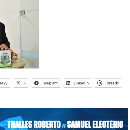
esky
X
Telegram
LinkedIn
Threads