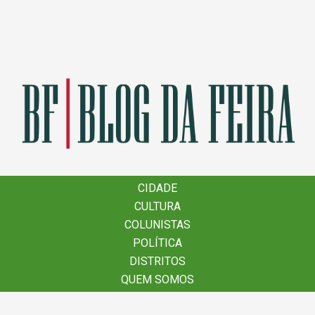
×
CIDADE
CIDADE
CULTURA
CULTURA
COLUNISTAS
COLUNISTAS
POLÍTICA
POLÍTICA
DISTRITOS
DISTRITOS
QUEM SOMOS
QUEM SOMOS