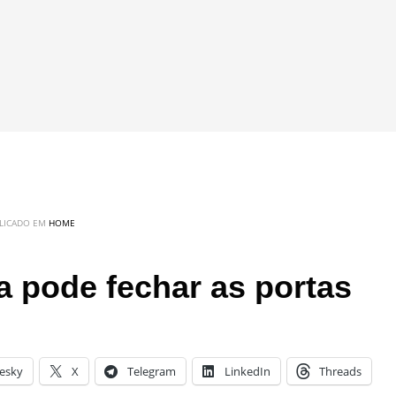
LICADO EM
HOME
a pode fechar as portas
esky
X
Telegram
LinkedIn
Threads