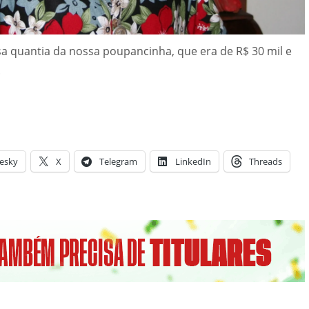
ssa quantia da nossa poupancinha, que era de R$ 30 mil e
”.
esky
X
Telegram
LinkedIn
Threads