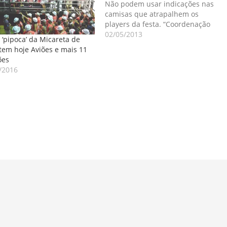
Não podem usar indicações nas
camisas que atrapalhem os
players da festa. “Coordenação
de blocos” é para os blocos não
02/05/2013
o ‘pipoca’ da Micareta de
para a Prefeitura. Falta
 tem hoje Aviões e mais 11
sensibilidade em condução de
ões
todas as atrações da mesma
/2016
forma. Todos os blocos sentem-
se preteridos em…