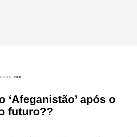
CADO EM
HOME
o ‘Afeganistão’ após o
o futuro??