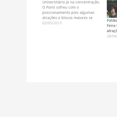
Universitário já na concentração.
O Point sofreu com o
posicionamento pois algumas
atrações e blocos maiores se
Foliã
aprontavam algumas vezes após
02/05/2013
Feira
as primeiras barracas o que cabe
atraç
ajuste. Sofre também porque sair
28/04
em bloco e retornar ao Point
ficou mais difícil e mais…