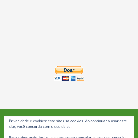
Privacidade e cookies: este site usa cookies. Ao continuar a usar este
Blog da Feira: Jornal de Notícias de Feira de Santana
site, você concorda com o uso deles.
© 2023 Janio Costa Rego Comunicações -
Para saber mais, inclusive sobre como controlar os cookies, consulte: