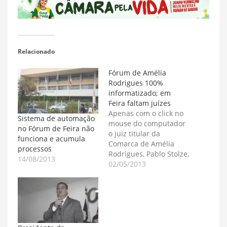
Relacionado
Fórum de Amélia
Rodrigues 100%
informatizado; em
Feira faltam juízes
Apenas com o click no
Sistema de automação
mouse do computador
no Fórum de Feira não
o juiz titular da
funciona e acumula
Comarca de Amélia
processos
Rodrigues, Pablo Stolze,
14/08/2013
despachou 576
02/05/2013
processos em um único
dia. O Fórum de Amélia
Rodrigues, a 28
quilômetros de Feira
de Santana, passou a
funcionar 100% digital