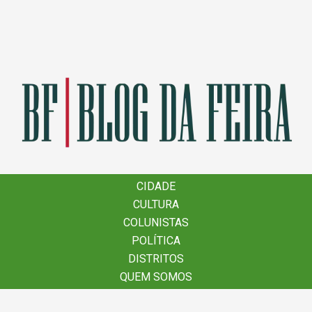
×
CIDADE
CIDADE
CULTURA
CULTURA
COLUNISTAS
COLUNISTAS
POLÍTICA
POLÍTICA
DISTRITOS
DISTRITOS
QUEM SOMOS
QUEM SOMOS