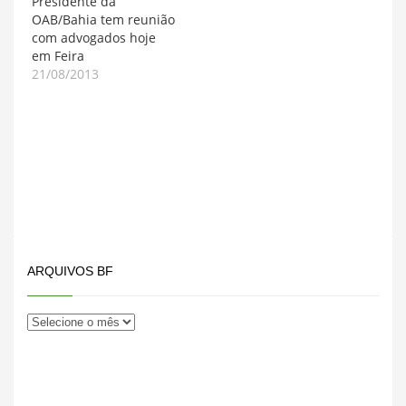
Presidente da
com a implantação do
OAB/Bahia tem reunião
Sistema de Automação
com advogados hoje
do…
em Feira
21/08/2013
ARQUIVOS BF