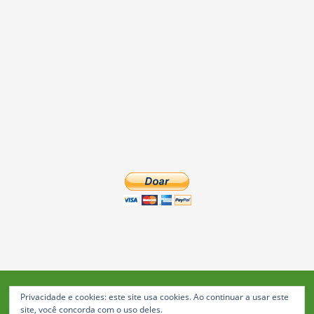
Privacidade e cookies: este site usa cookies. Ao continuar a usar este
Blog da Feira: Jornal de Notícias de Feira de Santana
site, você concorda com o uso deles.