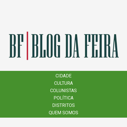
×
CIDADE
CIDADE
CULTURA
CULTURA
COLUNISTAS
COLUNISTAS
POLÍTICA
POLÍTICA
DISTRITOS
DISTRITOS
QUEM SOMOS
QUEM SOMOS