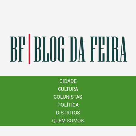
×
CIDADE
CIDADE
CULTURA
CULTURA
COLUNISTAS
COLUNISTAS
POLÍTICA
POLÍTICA
DISTRITOS
DISTRITOS
QUEM SOMOS
QUEM SOMOS