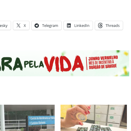
esky
X
Telegram
LinkedIn
Threads