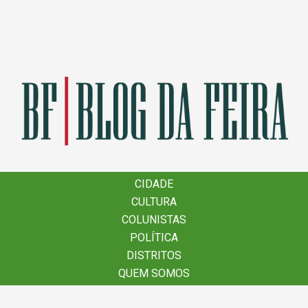
×
CIDADE
CIDADE
CULTURA
CULTURA
COLUNISTAS
COLUNISTAS
POLÍTICA
POLÍTICA
DISTRITOS
DISTRITOS
QUEM SOMOS
QUEM SOMOS