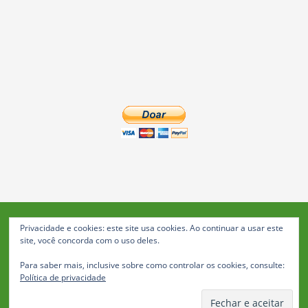
Privacidade e cookies: este site usa cookies. Ao continuar a usar este
Blog da Feira: Jornal de Notícias de Feira de Santana
site, você concorda com o uso deles.
© 2023 Janio Costa Rego Comunicações -
Para saber mais, inclusive sobre como controlar os cookies, consulte:
Todos os direitos reservados
Política de privacidade
Política de Privacidade