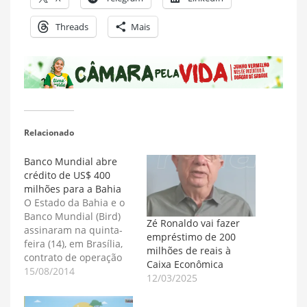
Threads
Mais
Relacionado
Banco Mundial abre
crédito de US$ 400
milhões para a Bahia
O Estado da Bahia e o
Banco Mundial (Bird)
Zé Ronaldo vai fazer
assinaram na quinta-
empréstimo de 200
feira (14), em Brasília,
milhões de reais à
contrato de operação
Caixa Econômica
de crédito no valor de
15/08/2014
12/03/2025
US$ 400 milhões para a
execução do Programa