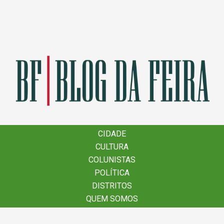
×
CIDADE
CIDADE
CULTURA
CULTURA
COLUNISTAS
COLUNISTAS
POLÍTICA
POLÍTICA
DISTRITOS
DISTRITOS
QUEM SOMOS
QUEM SOMOS