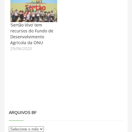
de Inclusão e
Desenvolvimento
Socioeconômico da
Bahia (Proinclusão II). O
‘Sertão Vivo’ tem
documento foi
recursos do Fundo de
assinado pelo
Desenvolvimento
secretário da Fazenda
Agrícola da ONU
do Estado,…
29/06/2025
ARQUIVOS BF