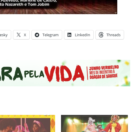
esky
X
Telegram
LinkedIn
Threads