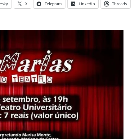
esky
X
Telegram
LinkedIn
Threads