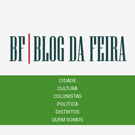
×
CIDADE
CIDADE
CULTURA
CULTURA
COLUNISTAS
COLUNISTAS
POLÍTICA
POLÍTICA
DISTRITOS
DISTRITOS
QUEM SOMOS
QUEM SOMOS