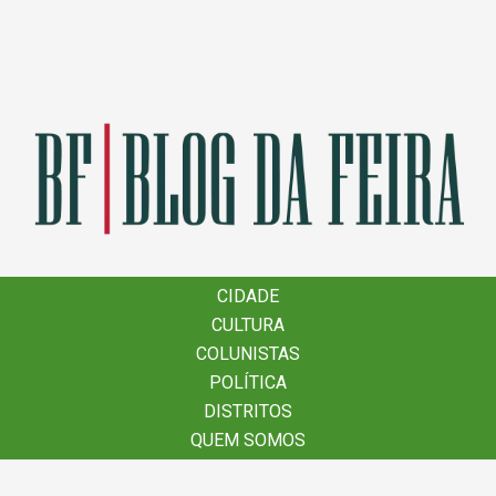
×
CIDADE
CIDADE
CULTURA
CULTURA
COLUNISTAS
COLUNISTAS
POLÍTICA
POLÍTICA
DISTRITOS
DISTRITOS
QUEM SOMOS
QUEM SOMOS