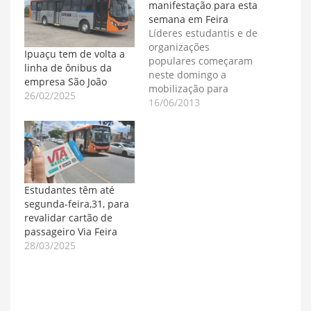
manifestação para esta
semana em Feira
Líderes estudantis e de
organizações
Ipuaçu tem de volta a
populares começaram
linha de ônibus da
neste domingo a
empresa São João
mobilização para
26/02/2025
realizar uma
16/06/2013
manifestação nas ruas
de Feira de Santana
esta semana. A 'pauta'
da manifestação é a
mesma: mobilidade
urbana e sistema
Estudantes têm até
coletivo de transportes.
segunda-feira,31, para
Semana passada, o
revalidar cartão de
prefeito de Feira de
passageiro Via Feira
Santana anunciou a
28/03/2025
garantia de recursos…