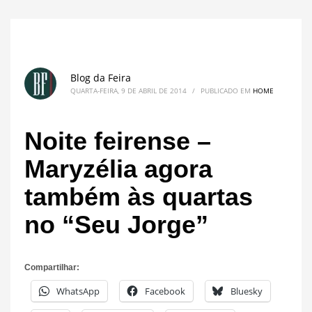
Blog da Feira
QUARTA-FEIRA, 9 DE ABRIL DE 2014
/
PUBLICADO EM
HOME
Noite feirense –
Maryzélia agora
também às quartas
no “Seu Jorge”
Compartilhar:
WhatsApp
Facebook
Bluesky