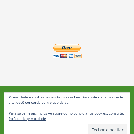
Privacidade e cookies: este site usa cookies. Ao continuar a usar este
Blog da Feira: Jornal de Notícias de Feira de Santana
site, você concorda com o uso deles.
© 2023 Janio Costa Rego Comunicações -
Para saber mais, inclusive sobre como controlar os cookies, consulte:
Todos os direitos reservados
Política de privacidade
Política de Privacidade