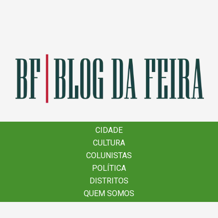
×
CIDADE
CIDADE
CULTURA
CULTURA
COLUNISTAS
COLUNISTAS
POLÍTICA
POLÍTICA
DISTRITOS
DISTRITOS
QUEM SOMOS
QUEM SOMOS