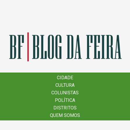
×
CIDADE
CIDADE
CULTURA
CULTURA
COLUNISTAS
COLUNISTAS
POLÍTICA
POLÍTICA
DISTRITOS
DISTRITOS
QUEM SOMOS
QUEM SOMOS