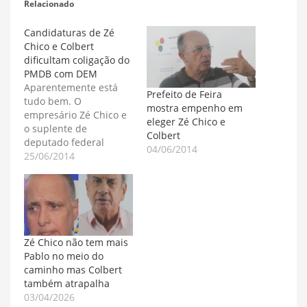
Relacionado
Candidaturas de Zé
Chico e Colbert
dificultam coligação do
PMDB com DEM
Aparentemente está
Prefeito de Feira
tudo bem. O
mostra empenho em
empresário Zé Chico e
eleger Zé Chico e
o suplente de
Colbert
deputado federal
04/06/2014
Colbert Filho são
25/06/2014
candidatos de um
mesmo grupo liderado
pelo prefeito de Feira,
José Ronaldo. Nos
bastidores a história é
bem diferente. As duas
Zé Chico não tem mais
candidaturas estão
Pablo no meio do
dificultando a
caminho mas Colbert
composição das
também atrapalha
coligações
03/04/2026
proporcionais no