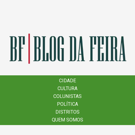
×
CIDADE
CIDADE
CULTURA
CULTURA
COLUNISTAS
COLUNISTAS
POLÍTICA
POLÍTICA
DISTRITOS
DISTRITOS
QUEM SOMOS
QUEM SOMOS