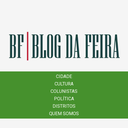
×
CIDADE
CIDADE
CULTURA
CULTURA
COLUNISTAS
COLUNISTAS
POLÍTICA
POLÍTICA
DISTRITOS
DISTRITOS
QUEM SOMOS
QUEM SOMOS