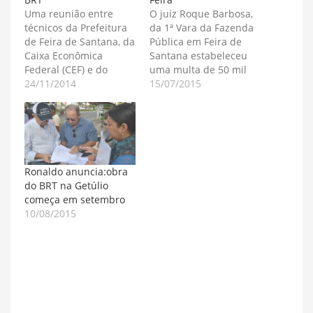
Uma reunião entre
O juiz Roque Barbosa,
técnicos da Prefeitura
da 1ª Vara da Fazenda
de Feira de Santana, da
Pública em Feira de
Caixa Econômica
Santana estabeleceu
Federal (CEF) e do
uma multa de 50 mil
Governo Federal, na
24/11/2014
reais por dia caso a
15/07/2015
próxima quarta-feira,
Prefeitura Municipal
26, definirá a
continue a destruir o
programação para
canteiro central da
publicação da licitação
avenida Getúlio Vargas
pública que o Governo
para implantar o
Municipal apresentará
sistema de transporte
Ronaldo anuncia:obra
visando a implantação
BRT. A ação da Justiça,
do BRT na Getúlio
do sistema de
suspendendo toda…
começa em setembro
transporte público de
10/08/2015
ônibus urbano, o BRT.
O…