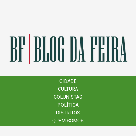
×
CIDADE
CIDADE
CULTURA
CULTURA
COLUNISTAS
COLUNISTAS
POLÍTICA
POLÍTICA
DISTRITOS
DISTRITOS
QUEM SOMOS
QUEM SOMOS