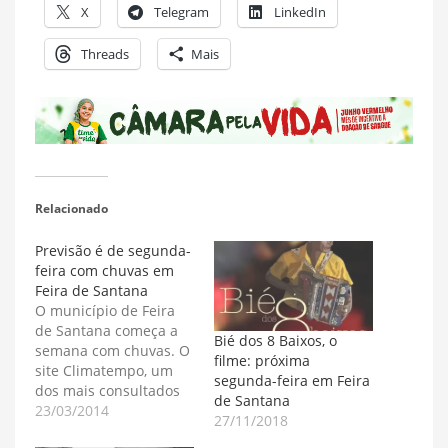
X
Telegram
LinkedIn
Threads
Mais
Relacionado
Previsão é de segunda-
feira com chuvas em
Feira de Santana
O município de Feira
de Santana começa a
Bié dos 8 Baixos, o
semana com chuvas. O
filme: próxima
site Climatempo, um
segunda-feira em Feira
dos mais consultados
de Santana
do país, prevê
23/03/2014
27/11/2018
pancadas de chuvas a