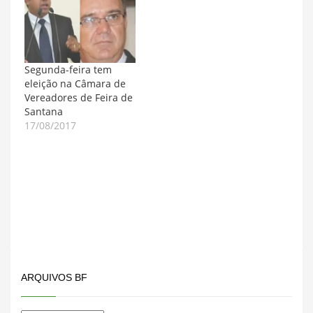
qualquer hora do dia
nesta segunda-feira,
em Feira de Santana. A
temperatura vai variar
de 18 a 29 graus
Segunda-feira tem
centígrados. Esse
eleição na Câmara de
mesmo quadro se
Vereadores de Feira de
apresenta…
Santana
17/08/2017
ARQUIVOS BF