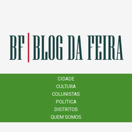
×
CIDADE
CIDADE
CULTURA
CULTURA
COLUNISTAS
COLUNISTAS
POLÍTICA
POLÍTICA
DISTRITOS
DISTRITOS
QUEM SOMOS
QUEM SOMOS