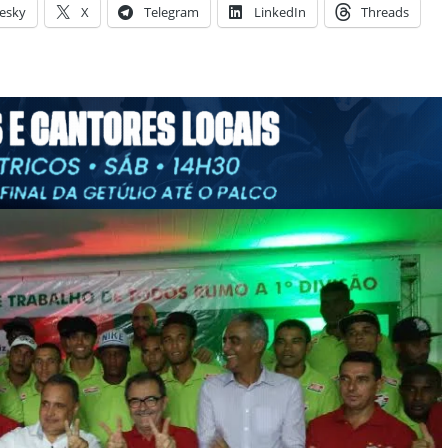
esky
X
Telegram
LinkedIn
Threads