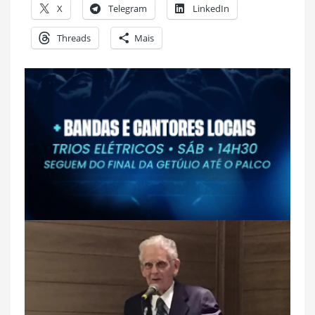
X
Telegram
LinkedIn
Threads
Mais