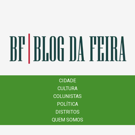
×
CIDADE
CIDADE
CULTURA
CULTURA
COLUNISTAS
COLUNISTAS
POLÍTICA
POLÍTICA
DISTRITOS
DISTRITOS
QUEM SOMOS
QUEM SOMOS