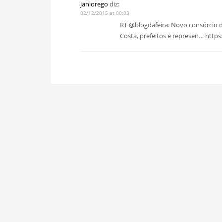
janiorego
diz:
02/12/2015 at 00:03
RT @blogdafeira: Novo consórcio d
Costa, prefeitos e represen… https