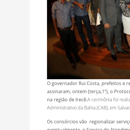
O governador Rui Costa, prefeitos e 
assinaram, ontem (terça,1º), o Proto
na região de Irecê.
A cerimônia foi real
Administrativo da Bahia (CAB), em Salva
Os consórcios vão regionalizar servi
eventualmente, o Serviço de Atendime