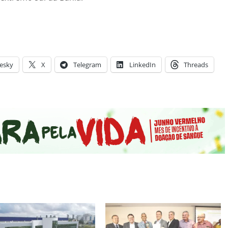
esky
X
Telegram
LinkedIn
Threads