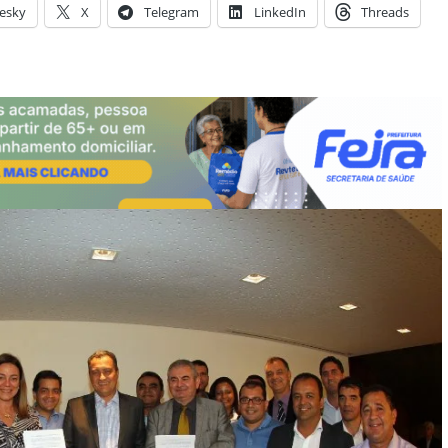
esky
X
Telegram
LinkedIn
Threads