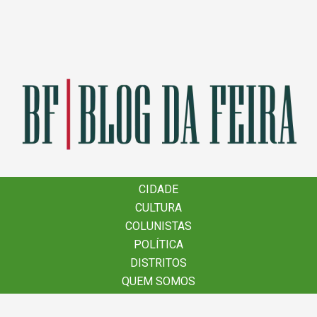
×
CIDADE
CIDADE
CULTURA
CULTURA
COLUNISTAS
COLUNISTAS
POLÍTICA
POLÍTICA
DISTRITOS
DISTRITOS
QUEM SOMOS
QUEM SOMOS