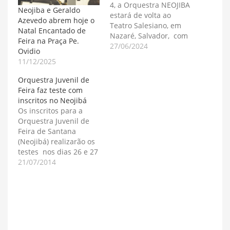
4, a Orquestra NEOJIBA
Neojiba e Geraldo
estará de volta ao
Azevedo abrem hoje o
Teatro Salesiano, em
Natal Encantado de
Nazaré, Salvador, com
Feira na Praça Pe.
obras inspiradas em
27/06/2024
Ovidio
Romeu e Julieta, a
11/12/2025
trágica história de
amor criada por
Orquestra Juvenil de
Shakespeare que
Feira faz teste com
atravessa os séculos. O
inscritos no Neojibá
concerto será aberto
Os inscritos para a
com "Romeu e Julieta:
Orquestra Juvenil de
Abertura-Fantasia", do
Feira de Santana
russo Tchaikovsky. Na…
(Neojibá) realizarão os
testes nos dias 26 e 27
de Julho, no CUCA-
21/07/2014
Centro Universitário de
Cultura e Arte, na rua
Conselheiro Franco,
centro da cidade de
Feira de Santana.
Segunda maior cidade