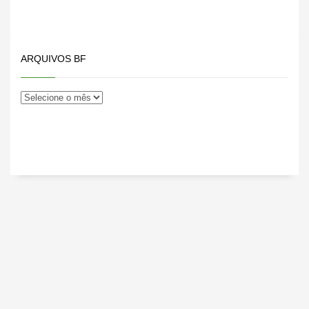
da Bahia, Feira de
Santana ganhou um
Núcleo…
ARQUIVOS BF