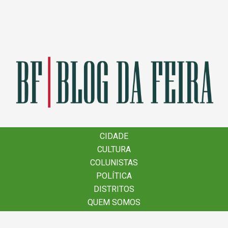
×
CIDADE
CIDADE
CULTURA
CULTURA
COLUNISTAS
COLUNISTAS
POLÍTICA
POLÍTICA
DISTRITOS
DISTRITOS
QUEM SOMOS
QUEM SOMOS