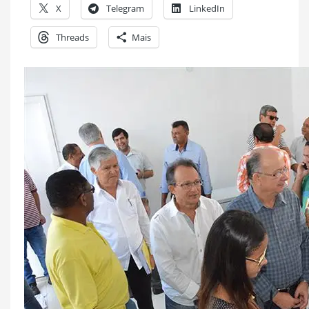
X
Telegram
LinkedIn
Threads
Mais