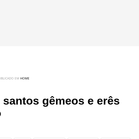
UBLICADO EM
HOME
s santos gêmeos e erês
o