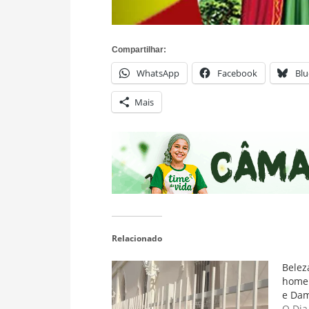
Compartilhar:
WhatsApp
Facebook
Blu
Mais
Relacionado
Belez
homen
e Da
O Dia