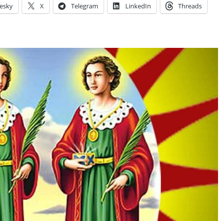
esky
X
Telegram
LinkedIn
Threads