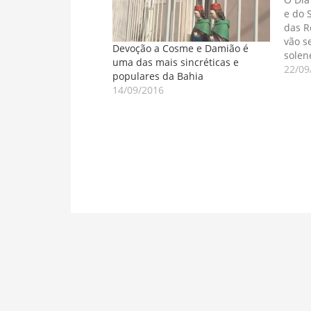
e do 
das R
vão s
Devoção a Cosme e Damião é
solen
uma das mais sincréticas e
próxi
22/09
populares da Bahia
prese
14/09/2016
autor
do ne
estad
Lindi