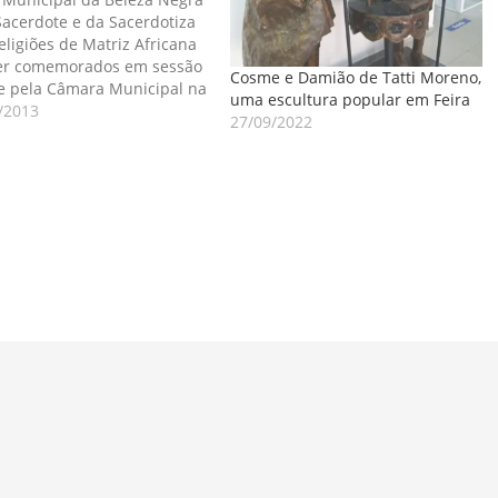
Sacerdote e da Sacerdotiza
eligiões de Matriz Africana
er comemorados em sessão
Cosme e Damião de Tatti Moreno,
e pela Câmara Municipal na
uma escultura popular em Feira
ma sexta-feira (27) com a
/2013
27/09/2022
nça de diversas
idades relativas a questão
gro em nível nacional e
ual. A professora doutora
nalva…