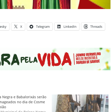
esky
X
Telegram
LinkedIn
Threads
a Negra e Babalorixás serão
ageados no dia de Cosme
mião
 Municipal da Beleza Negra