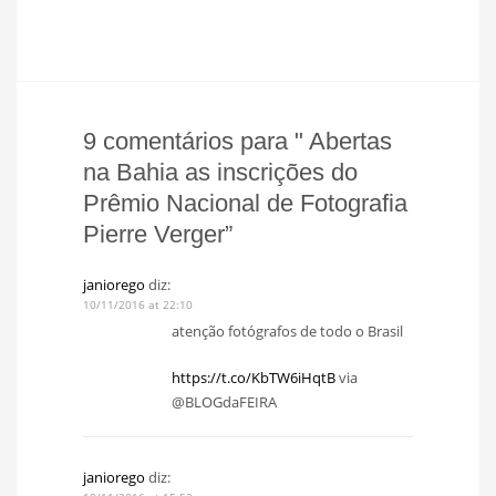
9 comentários para " Abertas
na Bahia as inscrições do
Prêmio Nacional de Fotografia
Pierre Verger”
janiorego
diz:
10/11/2016 at 22:10
atenção fotógrafos de todo o Brasil
https://t.co/KbTW6iHqtB
via
@BLOGdaFEIRA
janiorego
diz: