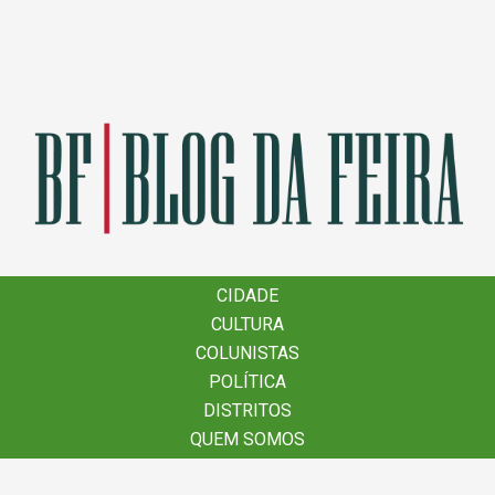
×
CIDADE
CIDADE
CULTURA
CULTURA
COLUNISTAS
COLUNISTAS
POLÍTICA
POLÍTICA
DISTRITOS
DISTRITOS
QUEM SOMOS
QUEM SOMOS