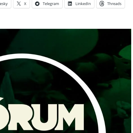
esky
X
Telegram
LinkedIn
Threads