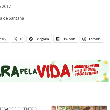
e 2017
a de Santana
esky
X
Telegram
LinkedIn
Threads