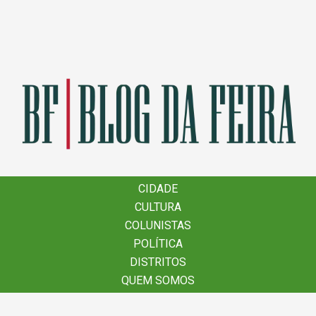
×
CIDADE
CIDADE
CULTURA
CULTURA
COLUNISTAS
COLUNISTAS
POLÍTICA
POLÍTICA
DISTRITOS
DISTRITOS
QUEM SOMOS
QUEM SOMOS