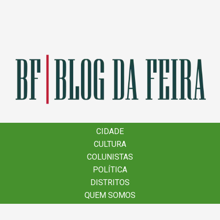
×
CIDADE
CIDADE
CULTURA
CULTURA
COLUNISTAS
COLUNISTAS
POLÍTICA
POLÍTICA
DISTRITOS
DISTRITOS
QUEM SOMOS
QUEM SOMOS