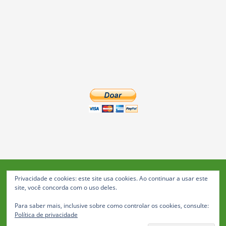
Privacidade e cookies: este site usa cookies. Ao continuar a usar este
Blog da Feira: Jornal de Notícias de Feira de Santana
site, você concorda com o uso deles.
© 2023 Janio Costa Rego Comunicações -
Para saber mais, inclusive sobre como controlar os cookies, consulte:
Todos os direitos reservados
Política de privacidade
Política de Privacidade