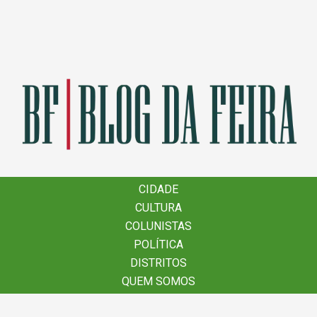
×
CIDADE
CIDADE
CULTURA
CULTURA
COLUNISTAS
COLUNISTAS
POLÍTICA
POLÍTICA
DISTRITOS
DISTRITOS
QUEM SOMOS
QUEM SOMOS