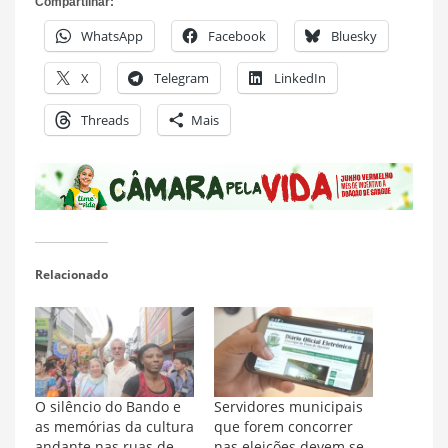
Compartilhar:
WhatsApp
Facebook
Bluesky
X
Telegram
LinkedIn
Threads
Mais
Relacionado
O silêncio do Bando e
Servidores municipais
as memórias da cultura
que forem concorrer
andante nas ruas de
nas eleições devem se