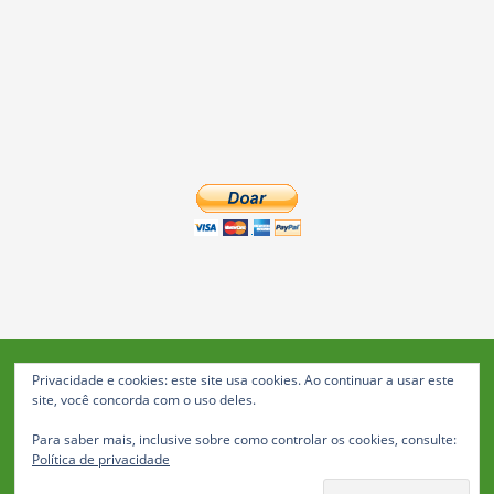
Privacidade e cookies: este site usa cookies. Ao continuar a usar este
Blog da Feira: Jornal de Notícias de Feira de Santana
site, você concorda com o uso deles.
© 2023 Janio Costa Rego Comunicações -
Para saber mais, inclusive sobre como controlar os cookies, consulte:
Todos os direitos reservados
Política de privacidade
Política de Privacidade