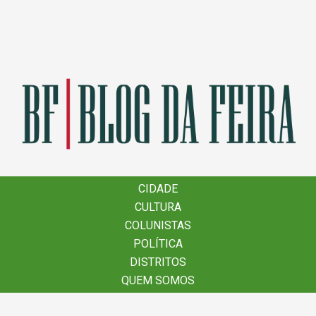
×
CIDADE
CIDADE
CULTURA
CULTURA
COLUNISTAS
COLUNISTAS
POLÍTICA
POLÍTICA
DISTRITOS
DISTRITOS
QUEM SOMOS
QUEM SOMOS