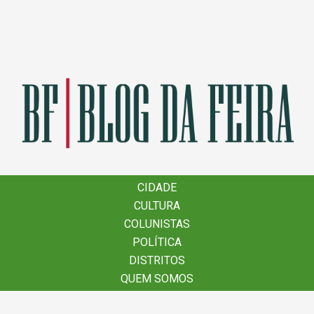
×
CIDADE
CIDADE
CULTURA
CULTURA
COLUNISTAS
COLUNISTAS
POLÍTICA
POLÍTICA
DISTRITOS
DISTRITOS
QUEM SOMOS
QUEM SOMOS