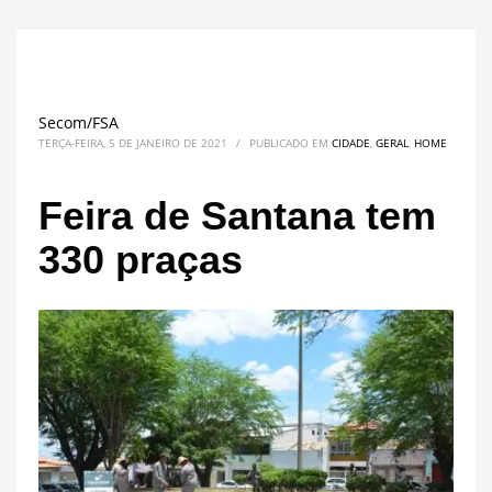
Secom/FSA
TERÇA-FEIRA, 5 DE JANEIRO DE 2021
/
PUBLICADO EM
CIDADE
,
GERAL
,
HOME
Feira de Santana tem
330 praças