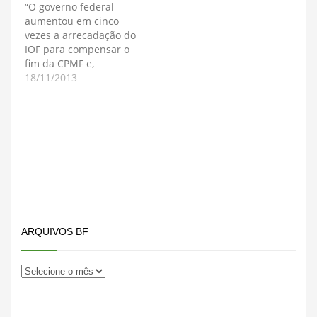
“O governo federal
aumentou em cinco
vezes a arrecadação do
IOF para compensar o
fim da CPMF e,
portanto, não precisa
18/11/2013
ressuscitar imposto
para melhorar a
saúde”. A
argumentação é do
deputado federal
Colbert Martins (PMDB-
BA), que também é
médico, ao se
posicionar contra a
volta da CPMF. O
ARQUIVOS BF
parlamentar…