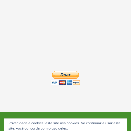
Privacidade e cookies: este site usa cookies. Ao continuar a usar este
Blog da Feira: Jornal de Notícias de Feira de Santana
site, você concorda com o uso deles.