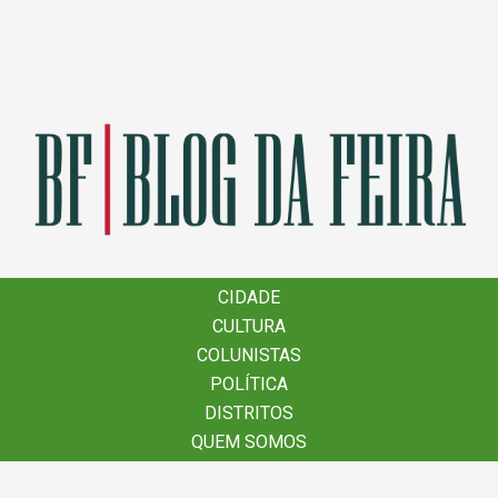
×
CIDADE
CIDADE
CULTURA
CULTURA
COLUNISTAS
COLUNISTAS
POLÍTICA
POLÍTICA
DISTRITOS
DISTRITOS
QUEM SOMOS
QUEM SOMOS