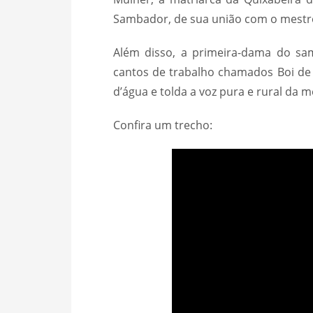
Sambador, de sua união com o mestre
Além disso, a primeira-dama do sam
cantos de trabalho chamados Boi de
d’água e tolda a voz pura e rural da 
Confira um trecho: