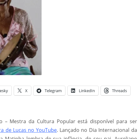
esky
X
Telegram
LinkedIn
Threads
ro – Mestra da Cultura Popular está disponível para ser
rra de Lucas no YouTube
. Lançado no Dia Internacional da
a Matinha lembra de sua infância, de seu pai, Aureliano