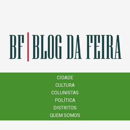
×
CIDADE
CIDADE
CULTURA
CULTURA
COLUNISTAS
COLUNISTAS
POLÍTICA
POLÍTICA
DISTRITOS
DISTRITOS
QUEM SOMOS
QUEM SOMOS