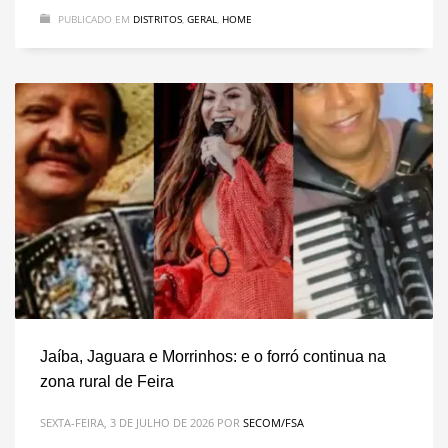
PUBLICADO EM
DISTRITOS
,
GERAL
,
HOME
Jaíba, Jaguara e Morrinhos: e o forró continua na
zona rural de Feira
SEXTA-FEIRA, 3 DE JULHO DE 2026
POR
SECOM/FSA