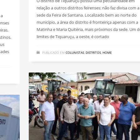
O distrito de Tiquaruçu possui uma peculiaridade em
relação a outros distritos feirenses: não faz divisa com a
sede da Feira de Santana. Localizado bem ao norte do
 a
município, a área do distrito é fronteiriça apenas com a
enses
Matinha e Maria Quitéria, mais próximos da sede. Um d
iras.
limites de Tiquaruçu, a oeste, é cortado
tinos.
bus
dades
PUBLICADO EM
COLUNISTAS
,
DISTRITOS
,
HOME