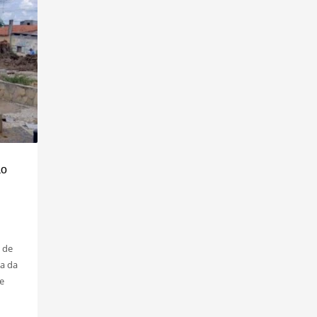
ão
 de
ta da
e