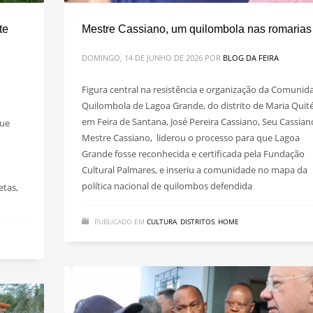
te
Mestre Cassiano, um quilombola nas romarias
DOMINGO, 14 DE JUNHO DE 2026
POR
BLOG DA FEIRA
Figura central na resistência e organização da Comunid
Quilombola de Lagoa Grande, do distrito de Maria Quité
em Feira de Santana, José Pereira Cassiano, Seu Cassian
que
Mestre Cassiano, liderou o processo para que Lagoa
Grande fosse reconhecida e certificada pela Fundação
Cultural Palmares, e inseriu a comunidade no mapa da
política nacional de quilombos defendida
etas,
PUBLICADO EM
CULTURA
,
DISTRITOS
,
HOME