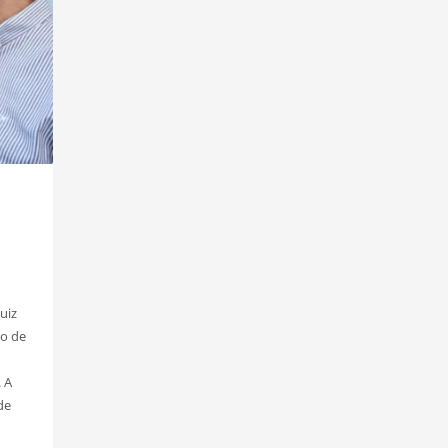
uiz
to de
 A
de