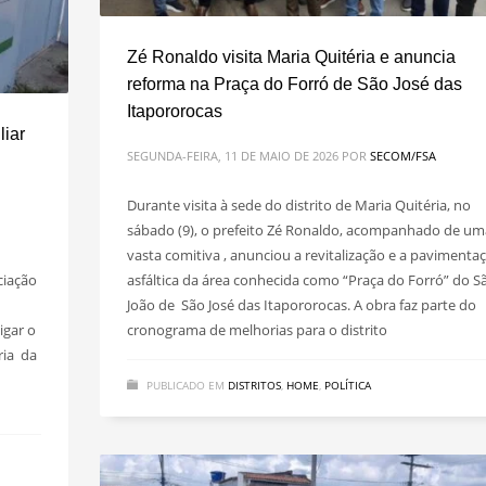
Zé Ronaldo visita Maria Quitéria e anuncia
reforma na Praça do Forró de São José das
Itapororocas
iar
SEGUNDA-FEIRA, 11 DE MAIO DE 2026
POR
SECOM/FSA
Durante visita à sede do distrito de Maria Quitéria, no
sábado (9), o prefeito Zé Ronaldo, acompanhado de um
vasta comitiva , anunciou a revitalização e a pavimenta
ciação
asfáltica da área conhecida como “Praça do Forró” do S
João de São José das Itapororocas. A obra faz parte do
igar o
cronograma de melhorias para o distrito
ria da
PUBLICADO EM
DISTRITOS
,
HOME
,
POLÍTICA