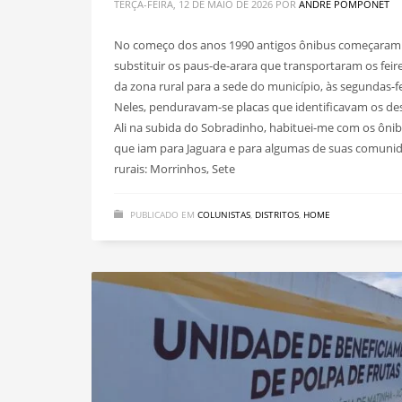
TERÇA-FEIRA, 12 DE MAIO DE 2026
POR
ANDRÉ POMPONET
No começo dos anos 1990 antigos ônibus começaram
substituir os paus-de-arara que transportaram os feir
da zona rural para a sede do município, às segundas-fe
Neles, penduravam-se placas que identificavam os des
Ali na subida do Sobradinho, habituei-me com os ôni
que iam para Jaguara e para algumas de suas comuni
rurais: Morrinhos, Sete
PUBLICADO EM
COLUNISTAS
,
DISTRITOS
,
HOME