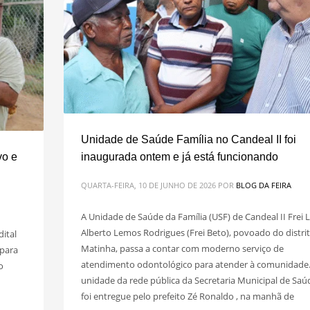
Unidade de Saúde Família no Candeal II foi
vo e
inaugurada ontem e já está funcionando
QUARTA-FEIRA, 10 DE JUNHO DE 2026
POR
BLOG DA FEIRA
A Unidade de Saúde da Família (USF) de Candeal II Frei L
Alberto Lemos Rodrigues (Frei Beto), povoado do distri
dital
Matinha, passa a contar com moderno serviço de
 para
atendimento odontológico para atender à comunidade.
o
unidade da rede pública da Secretaria Municipal de Saú
foi entregue pelo prefeito Zé Ronaldo , na manhã de