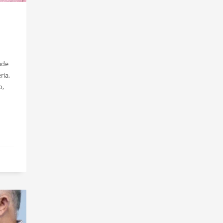
ade
ria,
o,