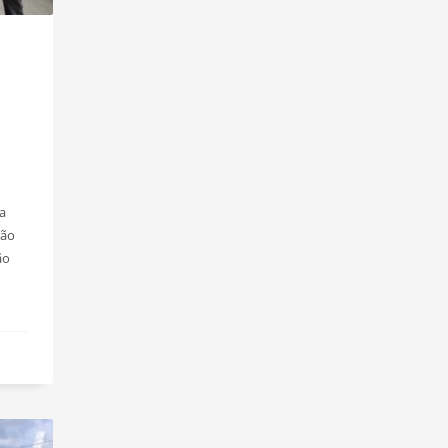
a
ção
ão