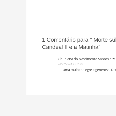
1 Comentário para " Morte súb
Candeal II e a Matinha”
Claudiana do Nascimento Santos
diz:
02/07/2026 at 14:37
Uma mulher alegre e generosa. Deu