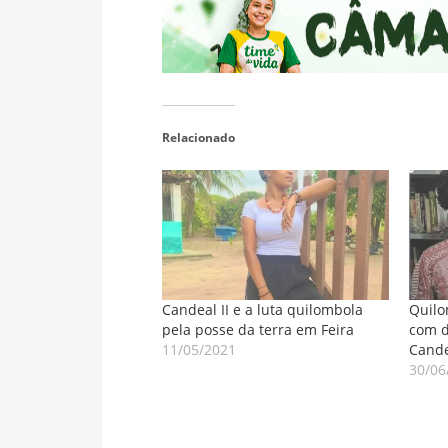
Relacionado
Candeal II e a luta quilombola
Quilo
pela posse da terra em Feira
com d
11/05/2021
Cande
30/06