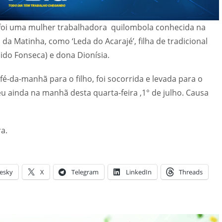
 foi uma mulher trabalhadora quilombola conhecida na
 da Matinha, como ‘Leda do Acarajé’, filha de tradicional
dido Fonseca) e dona Dionísia.
fé-da-manhã para o filho, foi socorrida e levada para o
u ainda na manhã desta quarta-feira ,1° de julho. Causa
a.
esky
X
Telegram
LinkedIn
Threads