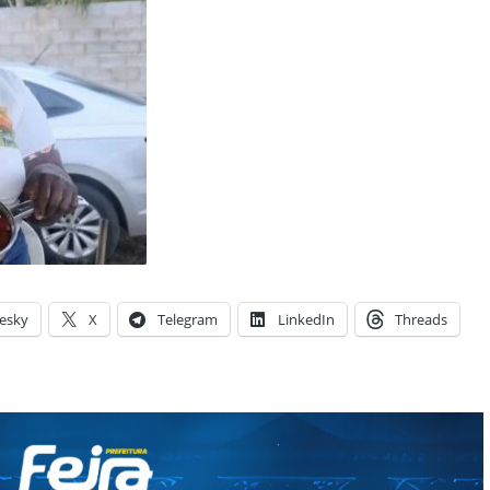
esky
X
Telegram
LinkedIn
Threads