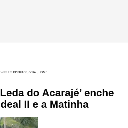
ICADO EM
DISTRITOS
,
GERAL
,
HOME
‘Leda do Acarajé’ enche
deal II e a Matinha