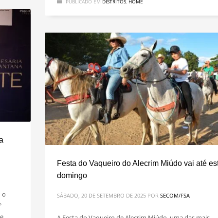
PUBLICADO EM
DISTRITOS
,
HOME
a
Festa do Vaqueiro do Alecrim Miúdo vai até es
domingo
 o
SÁBADO, 20 DE SETEMBRO DE 2025
POR
SECOM/FSA
º
de
A Festa do Vaqueiro de Alecrim Miúdo, uma das mais