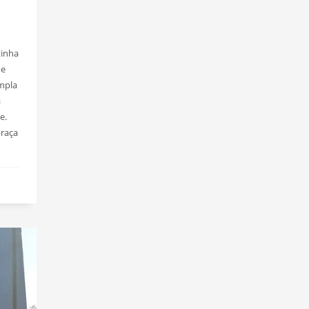
tinha
de
empla
a
e.
praça