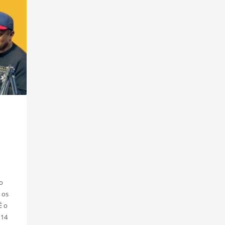
o
 os
É o
 14