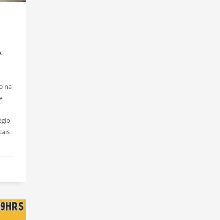
A
o na
e
égio
cais