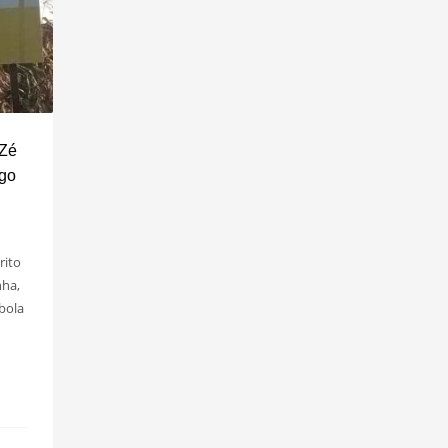
 Zé
ngo
rito
nha,
bola