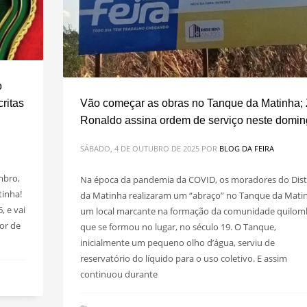
o
ritas
Vão começar as obras no Tanque da Matinha;
Ronaldo assina ordem de serviço neste domi
SÁBADO, 4 DE OUTUBRO DE 2025
POR
BLOG DA FEIRA
mbro,
Na época da pandemia da COVID, os moradores do Dist
tinha!
da Matinha realizaram um “abraço” no Tanque da Mati
, e vai
um local marcante na formação da comunidade quilom
or de
que se formou no lugar, no século 19. O Tanque,
inicialmente um pequeno olho d’água, serviu de
reservatório do líquido para o uso coletivo. E assim
continuou durante