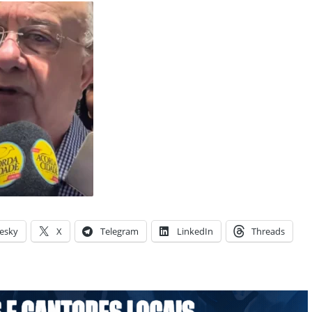
esky
X
Telegram
LinkedIn
Threads