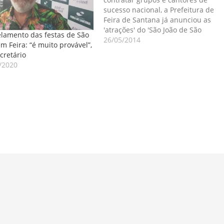
sucesso nacional, a Prefeitura de
Feira de Santana já anunciou as
'atrações' do 'São João de São
lamento das festas de São
José' e do 'São Pedro de
26/05/2014
em Feira: “é muito provável”,
Humildes'. Na sede do distrito de
cretário
Maria Quitéria vai se apresentar
/2020
a dupla sertaneja (Zezé de
Camargo e…