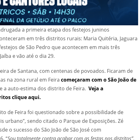
drugada a primeira etapa dos festejos juninos
onteceram em três distritos rurais: Maria Quitéria, Jaguara
 festejos de São Pedro que acontecem em mais três
Jaíba e vão até o dia 29.
 Feira de Santana, com centenas de povoados. Ficaram de
nas na zona rural em Feira
começaram com o São João de
e a auto-estima dos distrito de Feira.
Veja a
itos clique aqui.
ito de Feira foi questionado sobre a possibilidade de
is urbano”, sendo citado o Parque de Exposições. Zé
esde o sucesso do São João de São José com
6. “
Sou totalmente contra acabar com as festas nos distritos”
,