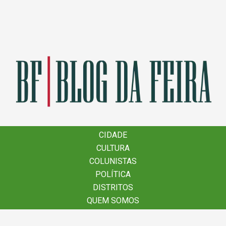
×
CIDADE
CIDADE
CULTURA
CULTURA
COLUNISTAS
COLUNISTAS
POLÍTICA
POLÍTICA
DISTRITOS
DISTRITOS
QUEM SOMOS
QUEM SOMOS