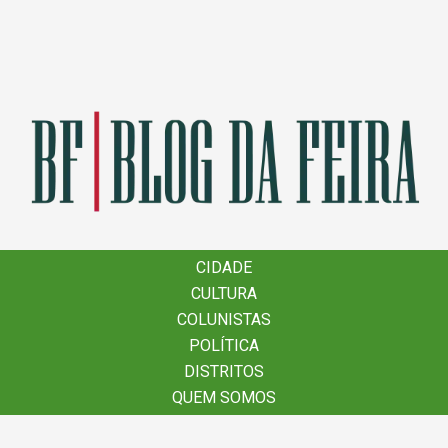
×
CIDADE
CIDADE
CULTURA
CULTURA
COLUNISTAS
COLUNISTAS
POLÍTICA
POLÍTICA
DISTRITOS
DISTRITOS
QUEM SOMOS
QUEM SOMOS