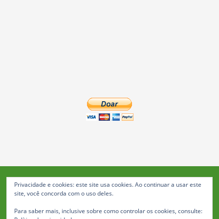
Privacidade e cookies: este site usa cookies. Ao continuar a usar este
Blog da Feira: Jornal de Notícias de Feira de Santana
site, você concorda com o uso deles.
© 2023 Janio Costa Rego Comunicações -
Para saber mais, inclusive sobre como controlar os cookies, consulte:
Todos os direitos reservados