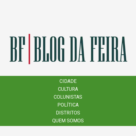
×
CIDADE
CIDADE
CULTURA
CULTURA
COLUNISTAS
COLUNISTAS
POLÍTICA
POLÍTICA
DISTRITOS
DISTRITOS
QUEM SOMOS
QUEM SOMOS