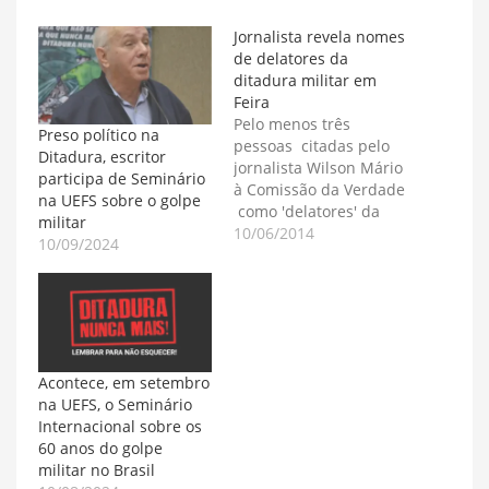
Jornalista revela nomes
de delatores da
ditadura militar em
Feira
Pelo menos três
Preso político na
pessoas citadas pelo
Ditadura, escritor
jornalista Wilson Mário
participa de Seminário
à Comissão da Verdade
na UEFS sobre o golpe
como 'delatores' da
militar
ditadura militar em
10/06/2014
10/09/2024
Feira continuam vivas e
morando na Bahia: a
professora Laura Folly,
o ex-vereador e
interventor Joselito
Amorim e o advogado
Acontece, em setembro
Adessil Guimarães. O
na UEFS, o Seminário
depoimento de Wilson
Internacional sobre os
Mário à Comissão da
60 anos do golpe
Verdade…
militar no Brasil