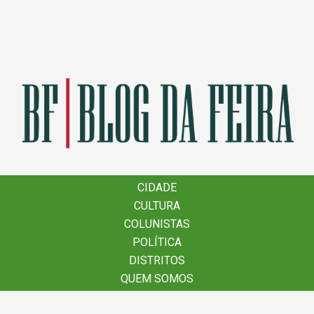
×
CIDADE
CIDADE
CULTURA
CULTURA
COLUNISTAS
COLUNISTAS
POLÍTICA
POLÍTICA
DISTRITOS
DISTRITOS
QUEM SOMOS
QUEM SOMOS