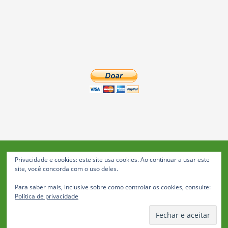
Privacidade e cookies: este site usa cookies. Ao continuar a usar este
Blog da Feira: Jornal de Notícias de Feira de Santana
site, você concorda com o uso deles.
© 2023 Janio Costa Rego Comunicações -
Para saber mais, inclusive sobre como controlar os cookies, consulte:
Todos os direitos reservados
Política de privacidade
Política de Privacidade