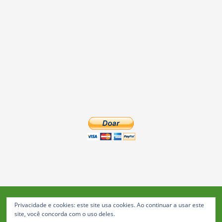
Privacidade e cookies: este site usa cookies. Ao continuar a usar este
Blog da Feira: Jornal de Notícias de Feira de Santana
site, você concorda com o uso deles.