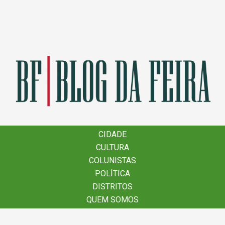
×
CIDADE
CIDADE
CULTURA
CULTURA
COLUNISTAS
COLUNISTAS
POLÍTICA
POLÍTICA
DISTRITOS
DISTRITOS
QUEM SOMOS
QUEM SOMOS