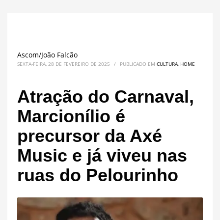
Ascom/João Falcão
SEXTA-FEIRA, 28 DE FEVEREIRO DE 2025
/
PUBLICADO EM
CULTURA
,
HOME
Atração do Carnaval,
Marcionílio é
precursor da Axé
Music e já viveu nas
ruas do Pelourinho